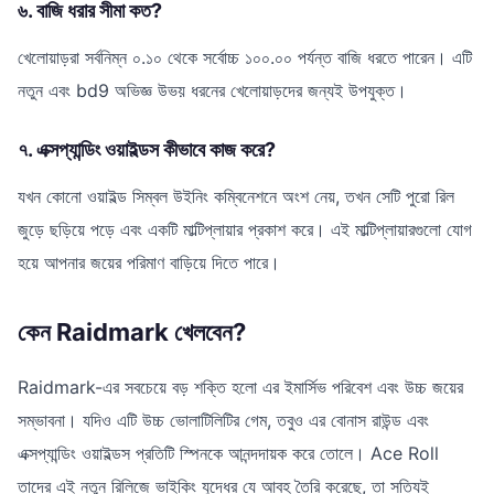
৬. বাজি ধরার সীমা কত?
খেলোয়াড়রা সর্বনিম্ন ০.১০ থেকে সর্বোচ্চ ১০০.০০ পর্যন্ত বাজি ধরতে পারেন। এটি
নতুন এবং bd9 অভিজ্ঞ উভয় ধরনের খেলোয়াড়দের জন্যই উপযুক্ত।
৭. এক্সপ্যান্ডিং ওয়াইল্ডস কীভাবে কাজ করে?
যখন কোনো ওয়াইল্ড সিম্বল উইনিং কম্বিনেশনে অংশ নেয়, তখন সেটি পুরো রিল
জুড়ে ছড়িয়ে পড়ে এবং একটি মাল্টিপ্লায়ার প্রকাশ করে। এই মাল্টিপ্লায়ারগুলো যোগ
হয়ে আপনার জয়ের পরিমাণ বাড়িয়ে দিতে পারে।
কেন Raidmark খেলবেন?
Raidmark-এর সবচেয়ে বড় শক্তি হলো এর ইমার্সিভ পরিবেশ এবং উচ্চ জয়ের
সম্ভাবনা। যদিও এটি উচ্চ ভোলাটিলিটির গেম, তবুও এর বোনাস রাউন্ড এবং
এক্সপ্যান্ডিং ওয়াইল্ডস প্রতিটি স্পিনকে আনন্দদায়ক করে তোলে। Ace Roll
তাদের এই নতুন রিলিজে ভাইকিং যুদ্ধের যে আবহ তৈরি করেছে, তা সত্যিই