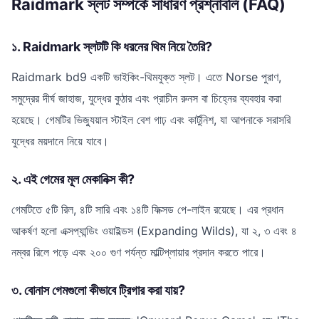
Raidmark স্লট সম্পর্কে সাধারণ প্রশ্নাবলি (FAQ)
১. Raidmark স্লটটি কি ধরনের থিম নিয়ে তৈরি?
Raidmark bd9 একটি ভাইকিং-থিমযুক্ত স্লট। এতে Norse পুরাণ,
সমুদ্রের দীর্ঘ জাহাজ, যুদ্ধের কুঠার এবং প্রাচীন রুনস বা চিহ্নের ব্যবহার করা
হয়েছে। গেমটির ভিজ্যুয়াল স্টাইল বেশ গাঢ় এবং কার্টুনিশ, যা আপনাকে সরাসরি
যুদ্ধের ময়দানে নিয়ে যাবে।
২. এই গেমের মূল মেকানিক্স কী?
গেমটিতে ৫টি রিল, ৪টি সারি এবং ১৪টি ফিক্সড পে-লাইন রয়েছে। এর প্রধান
আকর্ষণ হলো এক্সপ্যান্ডিং ওয়াইল্ডস (Expanding Wilds), যা ২, ৩ এবং ৪
নম্বর রিলে পড়ে এবং ২০০ গুণ পর্যন্ত মাল্টিপ্লায়ার প্রদান করতে পারে।
৩. বোনাস গেমগুলো কীভাবে ট্রিগার করা যায়?