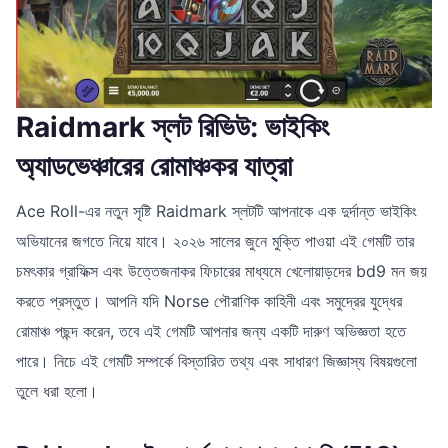
Raidmark স্লট রিভিউ: ভাইকিং
অ্যাডভেঞ্চারের রোমাঞ্চকর যাত্রা
Ace Roll-এর নতুন সৃষ্টি Raidmark স্লটটি আপনাকে এক দুর্দান্ত ভাইকিং
অভিযানের জগতে নিয়ে যাবে। ২০২৬ সালের জুনে মুক্তি পাওয়া এই গেমটি তার
চমৎকার গ্রাফিক্স এবং উত্তেজনাকর ফিচারের মাধ্যমে খেলোয়াড়দের bd9 মন জয়
করতে প্রস্তুত। আপনি যদি Norse পৌরাণিক কাহিনী এবং সমুদ্রের যুদ্ধের
রোমাঞ্চ পছন্দ করেন, তবে এই গেমটি আপনার জন্য একটি দারুণ অভিজ্ঞতা হতে
পারে। নিচে এই গেমটি সম্পর্কে বিস্তারিত তথ্য এবং সাধারণ জিজ্ঞাস্য বিষয়গুলো
তুলে ধরা হলো।