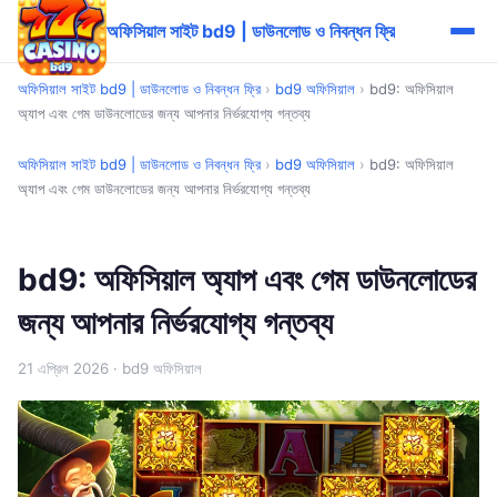
অফিসিয়াল সাইট bd9 | ডাউনলোড ও নিবন্ধন ফ্রি
অফিসিয়াল সাইট bd9 | ডাউনলোড ও নিবন্ধন ফ্রি
›
bd9 অফিসিয়াল
›
bd9: অফিসিয়াল
অ্যাপ এবং গেম ডাউনলোডের জন্য আপনার নির্ভরযোগ্য গন্তব্য
অফিসিয়াল সাইট bd9 | ডাউনলোড ও নিবন্ধন ফ্রি
›
bd9 অফিসিয়াল
›
bd9: অফিসিয়াল
অ্যাপ এবং গেম ডাউনলোডের জন্য আপনার নির্ভরযোগ্য গন্তব্য
bd9: অফিসিয়াল অ্যাপ এবং গেম ডাউনলোডের
জন্য আপনার নির্ভরযোগ্য গন্তব্য
21 এপ্রিল 2026
· bd9 অফিসিয়াল