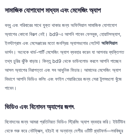
সামাজিক যোগাযোগ মাধ্যম এবং মেসেজিং অ্যাপ
বন্ধু এবং পরিবারের সাথে যুক্ত থাকার জন্য অফিসিয়াল সামাজিক যোগাযোগ
অ্যাপের কোনো বিকল্প নেই। bd9-এ আপনি পাবেন ফেসবুক, হোয়াটসঅ্যাপ,
ইনস্টাগ্রাম এবং মেসেঞ্জারের মতো জনপ্রিয় অ্যাপগুলোর লেটেস্ট
অফিসিয়াল
ভার্সন। অনেকে থার্ড-পার্টি মেসেজিং অ্যাপ ব্যবহার করেন যা আপনার ব্যক্তিগত
তথ্য চুরির ঝুঁকি বাড়ায়। কিন্তু bd9 থেকে ডাউনলোড করলে আপনি পাচ্ছেন
আসল অ্যাপের নিরাপত্তা এবং সব আধুনিক ফিচার। আমাদের মেসেজিং অ্যাপ
বিভাগে আপনি ভিডিও কলিং এবং ফাইল শেয়ারিংয়ের জন্য সেরা টুলসগুলো খুঁজে
পাবেন।
ভিডিও এবং বিনোদন অ্যাপের জগৎ
বিনোদনের জন্য আমরা প্রতিনিয়ত ভিডিও স্ট্রিমিং অ্যাপ ব্যবহার করি। ইউটিউব
থেকে শুরু করে নেটফ্লিক্স, হইচই বা অন্যান্য দেশীয় ওটিটি প্ল্যাটফর্ম—সবকিছুর