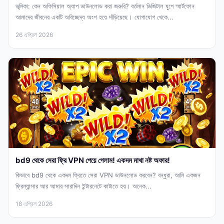
ভূমিকা: কেন অফিসিয়াল অ্যাপ ডাউনলোড করা জরুরি? বর্তমান ডিজিটাল যুগে স্মার্টফোন
আমাদের জীবনের একটি অবিচ্ছেদ্য অংশ হয়ে দাঁড়িয়েছে। যোগাযোগ থেকে...
26 এপ্রিল 2026
bd9 থেকে সেরা ফ্রি VPN পেয়ে গেলাম! একদম মাথা নষ্ট অফার!
কিভাবে bd9 থেকে একদম ফ্রিতে সেরা VPN ডাউনলোড করবেন? বন্ধুরা, আমি একজন
ফ্রিল্যান্সার আর আমার সারাদিন ইন্টারনেটে কাটাতে হয়। অনেক...
18 এপ্রিল 2026